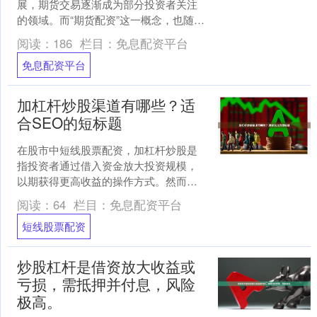
展，期货交易逐渐成为部分投资者关注
的领域。而“期货配资”这一概念，也随之
进入大众视野。它如同一把双刃剑，既
阅读：
186
栏目：
免息配资平台
能放大收益，也可能加剧....
免息配资平台
加杠杆炒股渠道有哪些？适
合SEO的短标题
在股市中短线股票配资，加杠杆炒股是
指投资者通过借入资金放大投资规模，
以期获得更高收益的操作方式。然而，
杠杆交易也伴随着更高的风险。了解正
阅读：
64
栏目：
免息配资平台
规的加杠杆渠道，对于想要....
短线股票配资
炒股杠杆是借资放大收益或
亏损，需抵押并付息，风险
极高。