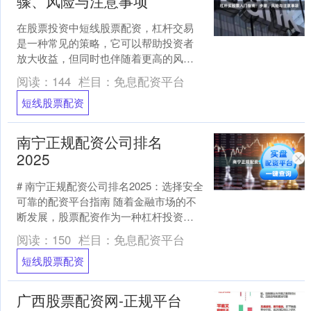
骤、风险与注意事项
在股票投资中短线股票配资，杠杆交易
是一种常见的策略，它可以帮助投资者
放大收益，但同时也伴随着更高的风
险。对于新手来说，了解杠杆交易的基
阅读：
144
栏目：
免息配资平台
本步骤、潜在风险以及注意事....
短线股票配资
南宁正规配资公司排名
2025
# 南宁正规配资公司排名2025：选择安全
可靠的配资平台指南 随着金融市场的不
断发展，股票配资作为一种杠杆投资工
具，受到越来越多投资者的关注。在南
阅读：
150
栏目：
免息配资平台
宁，配资公司数....
短线股票配资
广西股票配资网-正规平台