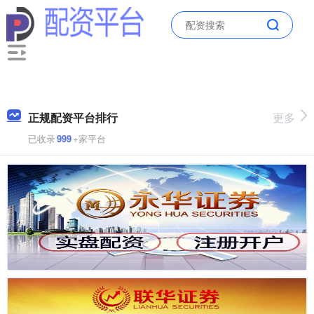
正规配资平台排行
更多
已收录
999
+家平台