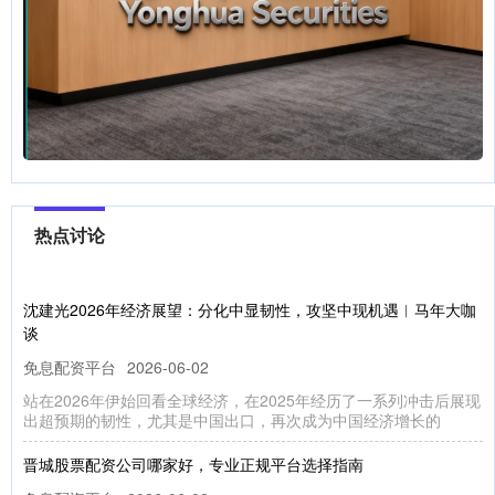
热点讨论
沈建光2026年经济展望：分化中显韧性，攻坚中现机遇︱马年大咖
谈
免息配资平台
2026-06-02
站在2026年伊始回看全球经济，在2025年经历了一系列冲击后展现
出超预期的韧性，尤其是中国出口，再次成为中国经济增长的
晋城股票配资公司哪家好，专业正规平台选择指南