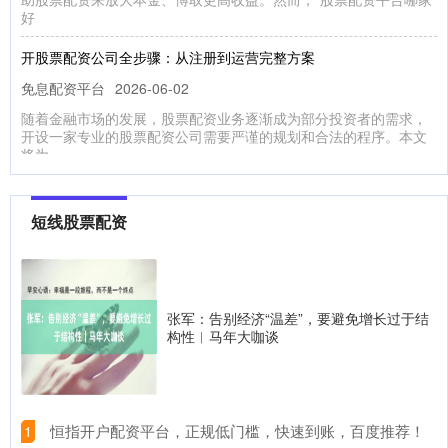
好
开股票配资公司全步骤：从注册到运营完整方案
免息配资平台
2026-06-02
随着金融市场的发展，股票配资业务逐渐成为部分投资者的需求，
开设一家专业的股票配资公司需要严谨的规划和合法的程序。本文
将为
金牛配资开户：安全可靠的正规平台，助您稳健投资
短线股票配资
免息配资平台
2026-06-02
在当今快速变化的金融市场中，股票配资作为一种灵活的投资工
具，吸引了越来越多投资者的关注。然而免息配资平台，面对市场
上众多
张军：告别经济“温差”，要避免增长过于结
济宁配资公司哪家正规？安全股票配资平台推荐
构性︱马年大咖谈
免息配资平台
2026-06-02
在济宁地区，随着投资者对股票配资需求的增长，如何选择一家正
规、安全的配资公司成为众多投资者关注的焦点。本文将为您详细
解析
​恒指开户配资平台，正规低门槛，快速到账，百度推荐！
1