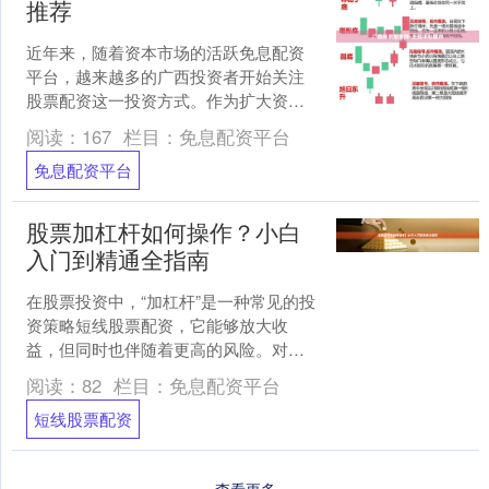
推荐
近年来，随着资本市场的活跃免息配资
平台，越来越多的广西投资者开始关注
股票配资这一投资方式。作为扩大资金
杠杆、提升收益潜力的工具，股票配资
阅读：
167
栏目：
免息配资平台
在带来机会的同时也伴随着....
免息配资平台
股票加杠杆如何操作？小白
入门到精通全指南
在股票投资中，“加杠杆”是一种常见的投
资策略短线股票配资，它能够放大收
益，但同时也伴随着更高的风险。对于
新手投资者来说，理解杠杆操作的原理
阅读：
82
栏目：
免息配资平台
和方法至关重要。本文将....
短线股票配资
查看更多